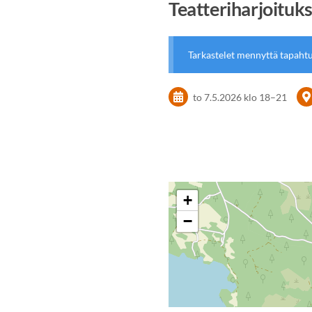
Teatteriharjoituk
Tarkastelet mennyttä tapaht
to 7.5.2026
klo 18
–
21
+
−