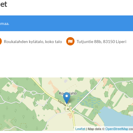
set
umaa.
Roukalahden kylätalo, koko talo
Tutjuntie 88b, 83150 Liperi
Leaflet
| Map data ©
OpenStreetMap
con