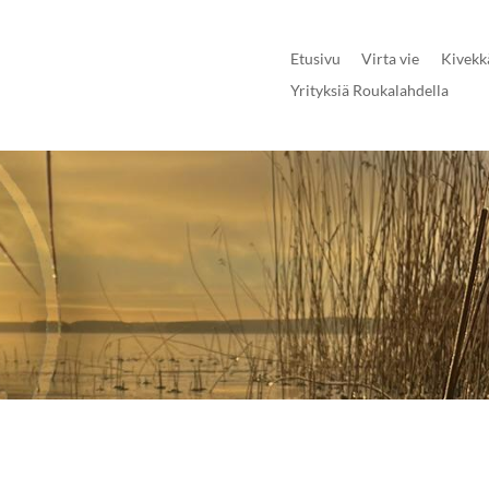
Etusivu
Virta vie
Kivekk
Yrityksiä Roukalahdella