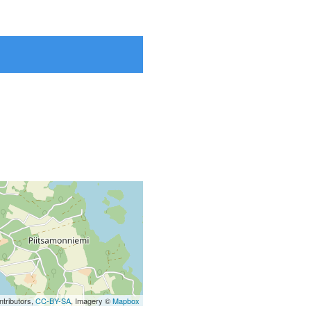
tributors,
CC-BY-SA
, Imagery ©
Mapbox