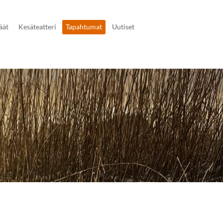
äät
Kesäteatteri
Tapahtumat
Uutiset