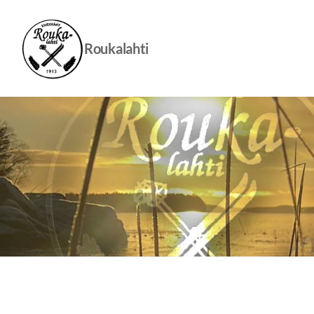
Siirry
sivun
sisältöön
Roukalahti