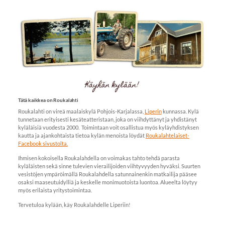
Tätä kaikkea on Roukalahti
Roukalahti on vireä maalaiskylä Pohjois-Karjalassa,
Liperin
kunnassa. Kylä
tunnetaan erityisesti kesäteatteristaan, joka on viihdyttänyt ja yhdistänyt
kyläläisiä vuodesta 2000. Toimintaan voit osallistua myös kyläyhdistyksen
kautta ja ajankohtaista tietoa kylän menoista löydät
Roukalahtelaiset-
Facebook sivustolta.
Ihmisen kokoisella Roukalahdella on voimakas tahto tehdä parasta
kyläläisten sekä sinne tulevien vierailijoiden viihtyvyyden hyväksi. Suurten
vesistöjen ympäröimällä Roukalahdella satunnainenkin matkailija pääsee
osaksi maaseutuidylliä ja keskelle monimuotoista luontoa. Alueelta löytyy
myös erilaista yritystoimintaa.
Tervetuloa kylään, käy Roukalahdelle Liperiin!