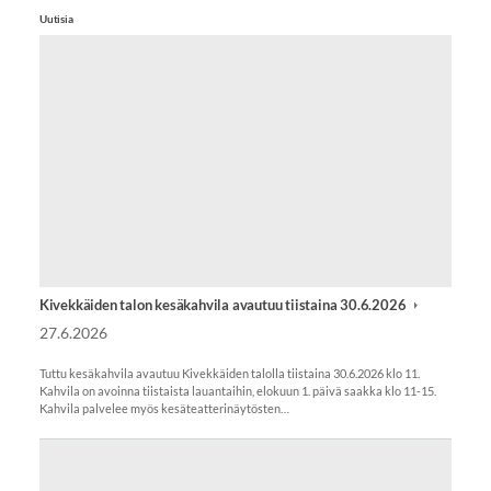
Uutisia
Kivekkäiden talon kesäkahvila avautuu tiistaina 30.6.2026
27.6.2026
Tuttu kesäkahvila avautuu Kivekkäiden talolla tiistaina 30.6.2026 klo 11.
Kahvila on avoinna tiistaista lauantaihin, elokuun 1. päivä saakka klo 11-15.
Kahvila palvelee myös kesäteatterinäytösten…