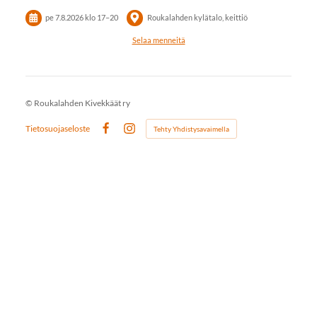
pe 7.8.2026
klo 17
–
20
Roukalahden kylätalo, keittiö
Selaa menneitä
©
Roukalahden Kivekkäät ry
Tietosuojaseloste
Tehty Yhdistysavaimella
Facebook
Instagram