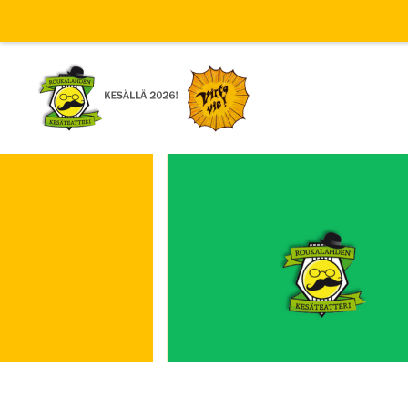
Siirry
sivun
sisältöön
Virta vie