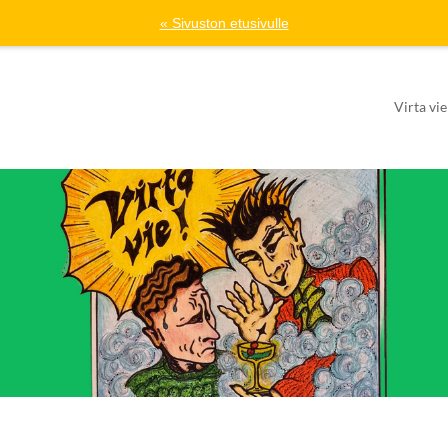
« Sivuston etusivulle
Virta vie