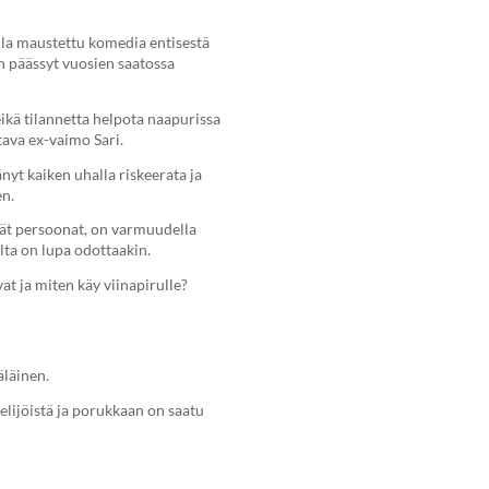
lla maustettu komedia entisestä
n päässyt vuosien saatossa
ikä tilannetta helpota naapurissa
tava ex-vaimo Sari.
yt kaiken uhalla riskeerata ja
en.
t persoonat, on varmuudella
ilta on lupa odottaakin.
t ja miten käy viinapirulle?
läinen.
lijöistä ja porukkaan on saatu