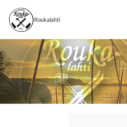
Siirry
sivun
sisältöön
Roukalahti