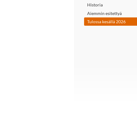
Historia
Aiemmin esitettyä
Tulossa kesällä 2026