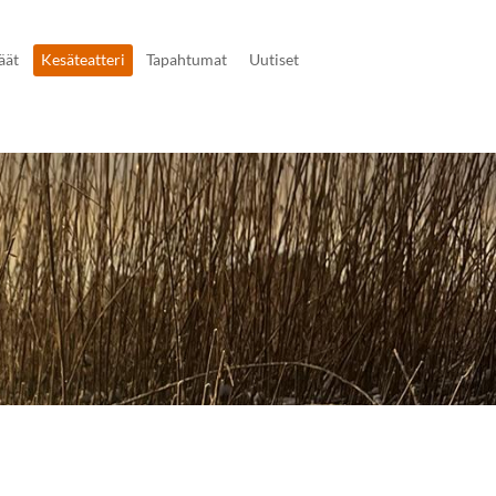
äät
Kesäteatteri
Tapahtumat
Uutiset