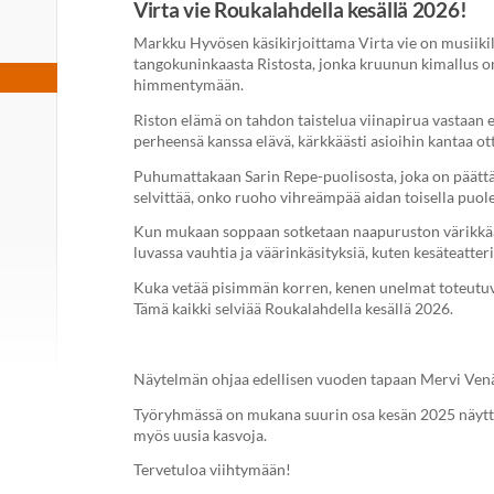
Virta vie Roukalahdella kesällä 2026!
Markku Hyvösen käsikirjoittama Virta vie on musiiki
tangokuninkaasta Ristosta, jonka kruunun kimallus o
himmentymään.
Riston elämä on tahdon taistelua viinapirua vastaan e
perheensä kanssa elävä, kärkkäästi asioihin kantaa ot
Puhumattakaan Sarin Repe-puolisosta, joka on päättän
selvittää, onko ruoho vihreämpää aidan toisella puol
Kun mukaan soppaan sotketaan naapuruston värikkää
luvassa vauhtia ja väärinkäsityksiä, kuten kesäteatter
Kuka vetää pisimmän korren, kenen unelmat toteutuva
Tämä kaikki selviää Roukalahdella kesällä 2026.
Näytelmän ohjaa edellisen vuoden tapaan Mervi Venä
Työryhmässä on mukana suurin osa kesän 2025 näytte
myös uusia kasvoja.
Tervetuloa viihtymään!