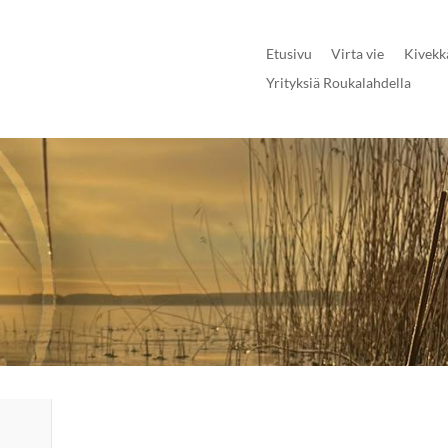
Etusivu
Virta vie
Kivekk
Yrityksiä Roukalahdella