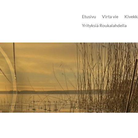
Etusivu
Virta vie
Kivekk
Yrityksiä Roukalahdella