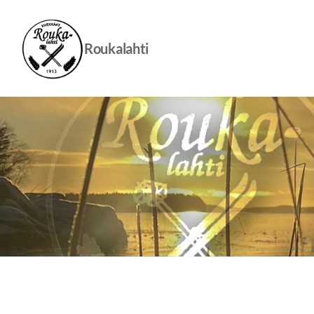
Siirry
sivun
sisältöön
Roukalahti