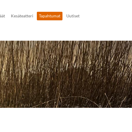
äät
Kesäteatteri
Tapahtumat
Uutiset