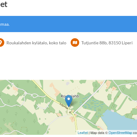
set
umaa.
Roukalahden kylätalo, koko talo
Tutjuntie 88b, 83150 Liperi
Leaflet
| Map data ©
OpenStreetMap
con