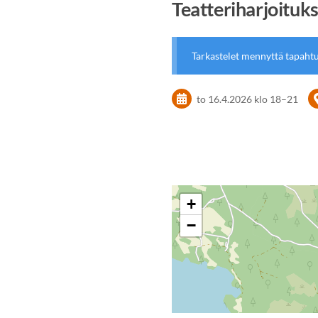
Teatteriharjoituk
Tarkastelet mennyttä tapaht
to 16.4.2026
klo 18
–
21
+
−