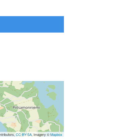
tributors,
CC-BY-SA
, Imagery ©
Mapbox