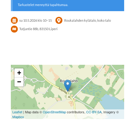
Tarkastelet mennyttä tapahtumaa.
su 10.5.2026
klo 10
–
15
Roukalahden kylätalo, koko talo
Tutjuntie 88b, 83150 Liperi
+
−
Leaflet
| Map data ©
OpenStreetMap
contributors,
CC-BY-SA
, Imagery ©
Mapbox