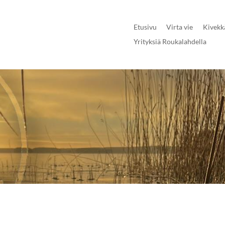
Etusivu
Virta vie
Kivekk
Yrityksiä Roukalahdella