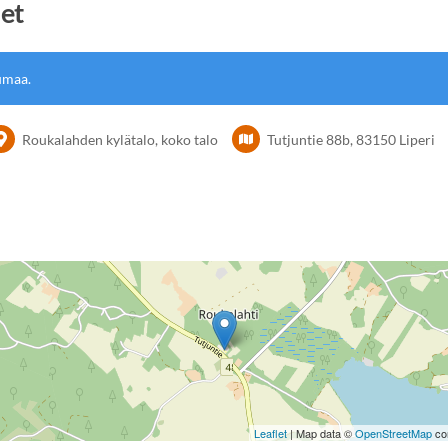
set
umaa.
Roukalahden kylätalo, koko talo
Tutjuntie 88b, 83150 Liperi
Leaflet
| Map data ©
OpenStreetMap
con