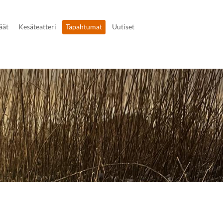
äät
Kesäteatteri
Tapahtumat
Uutiset