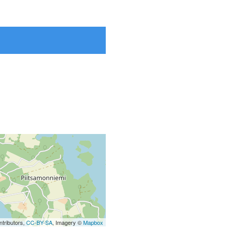
tributors,
CC-BY-SA
, Imagery ©
Mapbox