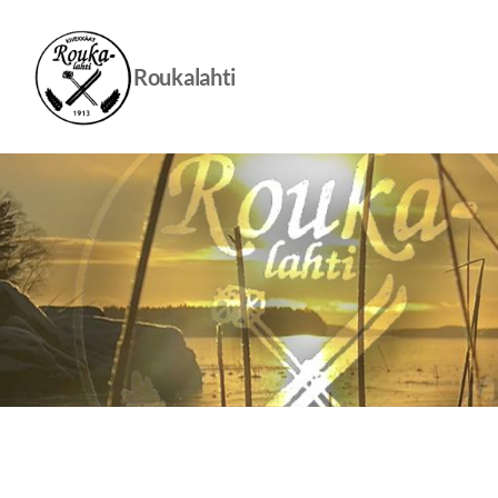
Siirry
sivun
sisältöön
Roukalahti