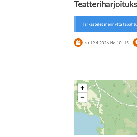
Teatteriharjoituk
Tarkastelet mennyttä tapaht
su 19.4.2026
klo 10
–
15
+
−