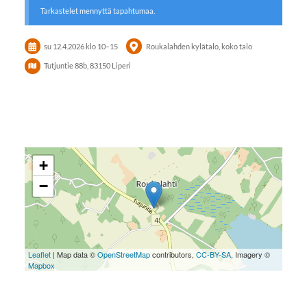
Tarkastelet mennyttä tapahtumaa.
su 12.4.2026
klo 10
–
15
Roukalahden kylätalo, koko talo
Tutjuntie 88b, 83150 Liperi
+
−
Leaflet
| Map data ©
OpenStreetMap
contributors,
CC-BY-SA
, Imagery ©
Mapbox