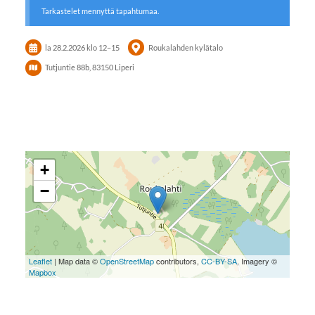
Tarkastelet mennyttä tapahtumaa.
la 28.2.2026
klo 12
–
15
Roukalahden kylätalo
Tutjuntie 88b, 83150 Liperi
+
−
Leaflet
| Map data ©
OpenStreetMap
contributors,
CC-BY-SA
, Imagery ©
Mapbox