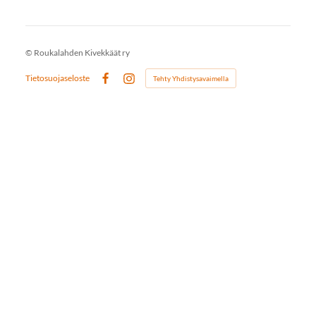
©
Roukalahden Kivekkäät ry
Tietosuojaseloste
Tehty Yhdistysavaimella
Facebook
Instagram