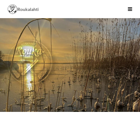
Siirry
Roukalahti
Valik
sivun
sisältöön