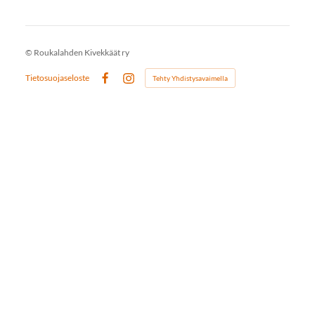
©
Roukalahden Kivekkäät ry
Tietosuojaseloste
Tehty Yhdistysavaimella
Facebook
Instagram