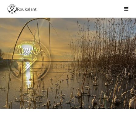
Siirry
Roukalahti
Valik
sivun
sisältöön