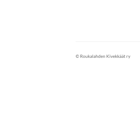
©
Roukalahden Kivekkäät ry