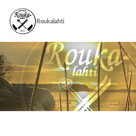
Siirry
sivun
sisältöön
Roukalahti