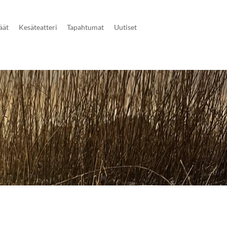
äät
Kesäteatteri
Tapahtumat
Uutiset