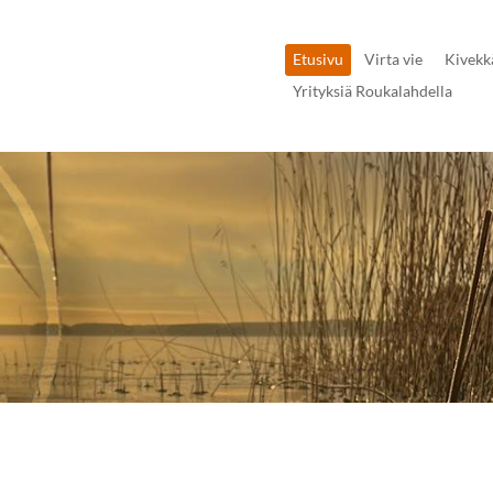
Etusivu
Virta vie
Kivekk
Yrityksiä Roukalahdella