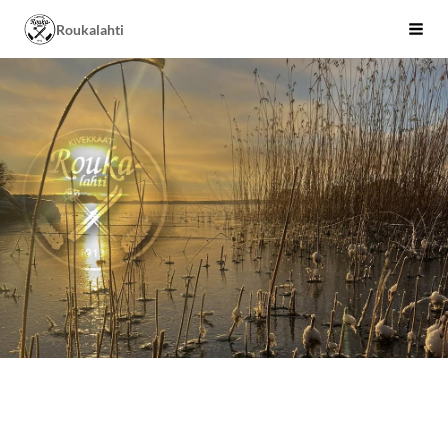
Siirry
Roukalahti
Valik
sivun
sisältöön