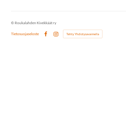
©
Roukalahden Kivekkäät ry
Tietosuojaseloste
Tehty Yhdistysavaimella
Facebook
Instagram