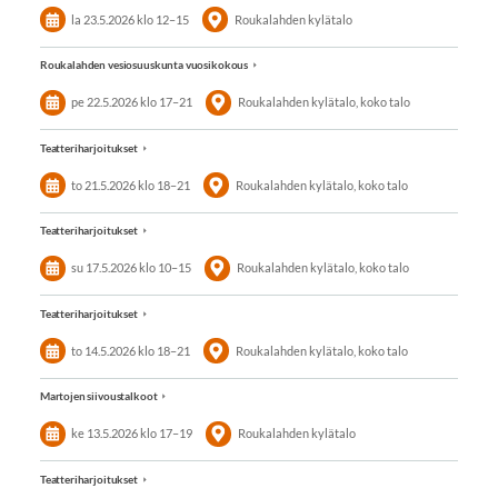
la 23.5.2026
klo 12
–
15
Roukalahden kylätalo
Roukalahden vesiosuuskunta vuosikokous
pe 22.5.2026
klo 17
–
21
Roukalahden kylätalo, koko talo
Teatteriharjoitukset
to 21.5.2026
klo 18
–
21
Roukalahden kylätalo, koko talo
Teatteriharjoitukset
su 17.5.2026
klo 10
–
15
Roukalahden kylätalo, koko talo
Teatteriharjoitukset
to 14.5.2026
klo 18
–
21
Roukalahden kylätalo, koko talo
Martojen siivoustalkoot
ke 13.5.2026
klo 17
–
19
Roukalahden kylätalo
Teatteriharjoitukset