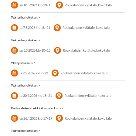
su 10.5.2026
klo 10
–
15
Roukalahden kylätalo, koko talo
Teatteriharjoitukset
to 7.5.2026
klo 18
–
21
Roukalahden kylätalo, koko talo
Teatteriharjoitukset
su 3.5.2026
klo 10
–
15
Roukalahden kylätalo, koko talo
Yksityistilaisuus
la 2.5.2026
klo 7
–
22
Roukalahden kylätalo, koko talo
Teatteriharjoitukset
to 30.4.2026
klo 18
–
21
Roukalahden kylätalo, koko talo
Roukalahden Kivekkäät vuosikokous
su 26.4.2026
klo 17
–
19
Roukalahden kylätalo, koko talo
Teatteriharjoitukset