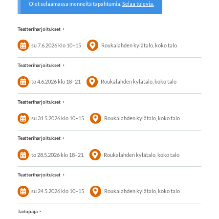
Olet selaamassa menneitä tapahtumia.
Selaa tulevia.
Teatteriharjoitukset
su 7.6.2026
klo 10
–
15
Roukalahden kylätalo, koko talo
Teatteriharjoitukset
to 4.6.2026
klo 18
–
21
Roukalahden kylätalo, koko talo
Teatteriharjoitukset
su 31.5.2026
klo 10
–
15
Roukalahden kylätalo, koko talo
Teatteriharjoitukset
to 28.5.2026
klo 18
–
21
Roukalahden kylätalo, koko talo
Teatteriharjoitukset
su 24.5.2026
klo 10
–
15
Roukalahden kylätalo, koko talo
Taitopaja